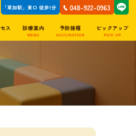
クセス
診療案内
予防接種
ピックアップ
MENU
VACCINATION
PICK UP
予防接種について
子どもがかかりやす
い病気
子どもの症状Q＆A
乳幼児期・小児期・
思春期に現れるアレ
ルギー疾患
15分で結果がわかる
アレルギー検査
大人のアレルギー・