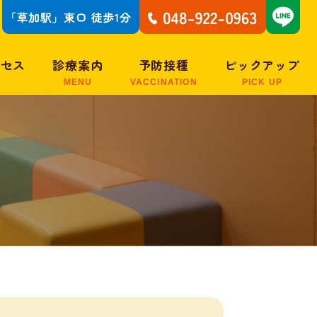
クセス
診療案内
予防接種
ピックアップ
MENU
VACCINATION
PICK UP
予防接種について
子どもがかかりやす
い病気
子どもの症状Q＆A
乳幼児期・小児期・
思春期に現れるアレ
ルギー疾患
15分で結果がわかる
アレルギー検査
大人のアレルギー・