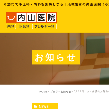
草加市で小児科・内科をお探しなら｜地域密着の内山医院（草
お知らせ
6月23日（火）休診のお知ら
HOME
ブログ
お知らせ
NEWS