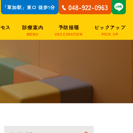
クセス
診療案内
予防接種
ピックアップ
MENU
VACCINATION
PICK UP
予防接種について
子どもがかかりやす
い病気
子どもの症状Q＆A
乳幼児期・小児期・
思春期に現れるアレ
ルギー疾患
15分で結果がわかる
アレルギー検査
大人のアレルギー・